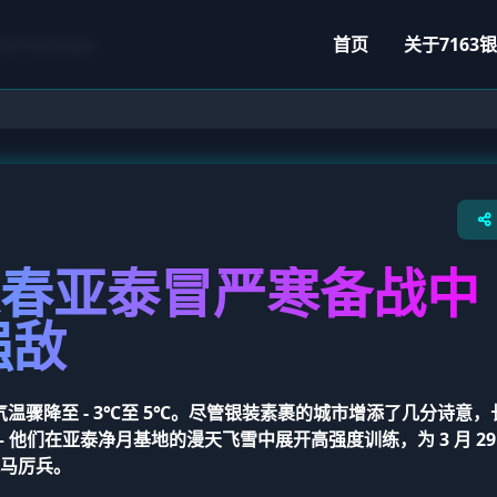
首页
关于
7163
雪场淬炼迎强敌
春亚泰冒严寒备战中
强敌
，气温骤降至 - 3℃至 5℃。尽管银装素裹的城市增添了几分诗意，
他们在亚泰净月基地的漫天飞雪中展开高强度训练，为 3 月 29
马厉兵。