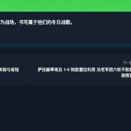
为战场，书写属于他们的冬日战歌。
下一
体验与省钱
萨拉赫率埃及 1-0 险胜塞拉利昂 法老军团六轮不败
居榜